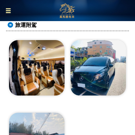
旅運附駕
大T九人座商務車
賓士vito九人座